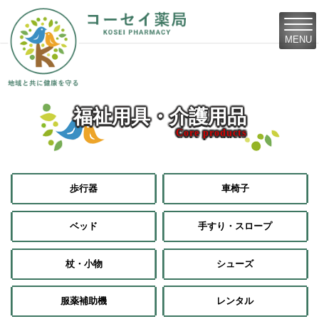
MENU
福祉用具・介護用品
Core products
歩行器
車椅子
ベッド
手すり・スロープ
杖・小物
シューズ
服薬補助機
レンタル